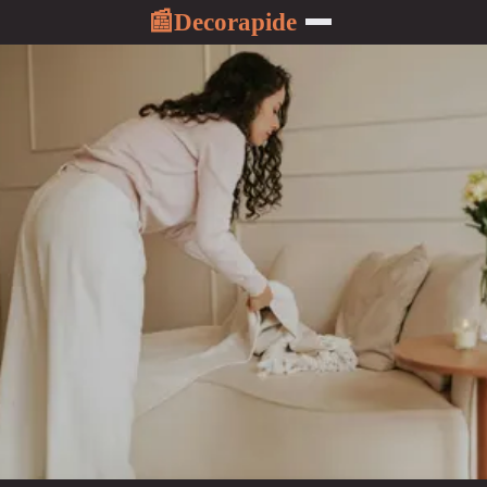
Decorapide
📰