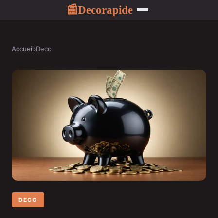
Decorapide
📰
Accueil
›
Deco
DECO