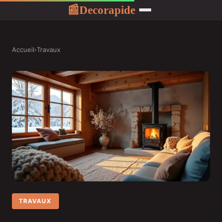
Decorapide
📰
Accueil
›
Travaux
TRAVAUX