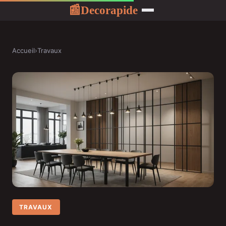
Decorapide
📰
Accueil
›
Travaux
TRAVAUX