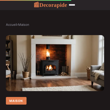
Decorapide
📰
Accueil
›
Maison
MAISON