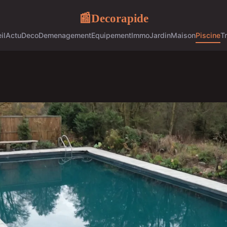
Decorapide
📰
il
Actu
Deco
Demenagement
Equipement
Immo
Jardin
Maison
Piscine
T