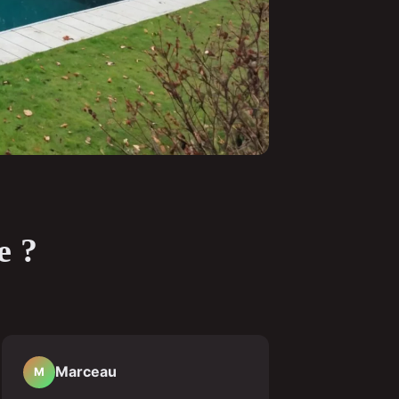
e ?
Marceau
M