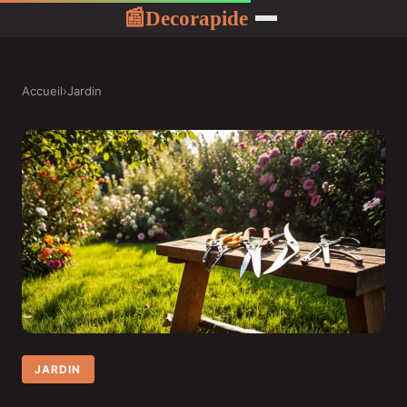
Decorapide
📰
Accueil
›
Jardin
JARDIN