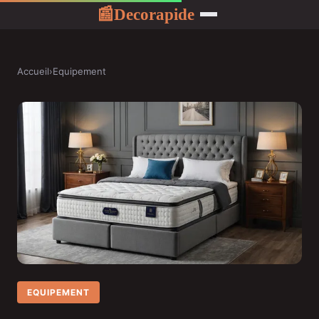
Decorapide
📰
Accueil
›
Equipement
EQUIPEMENT